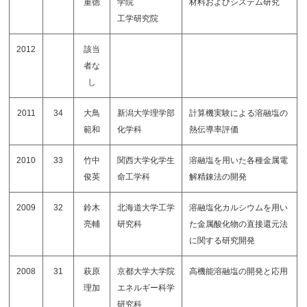
重徳
学院
材料およびシステム研究
工学研究院
2012
該当
者な
し
2011
34
大鳥
新潟大学理学部
計算機実験による溶融塩の
範和
化学科
熱伝導率評価
2010
33
竹中
関西大学化学生
溶融塩を用いた各種金属電
俊英
命工学科
解精錬法の開発
2009
32
鈴木
北海道大学工学
溶融塩化カルシウムを用い
亮輔
研究科
た金属酸化物の直接還元法
に関する研究開発
2008
31
萩原
京都大学大学院
高機能溶融塩の開発と応用
理加
エネルギー科学
研究科