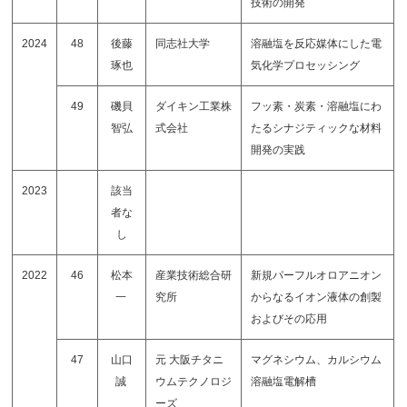
技術の開発
2024
48
後藤
同志社大学
溶融塩を反応媒体にした電
琢也
気化学プロセッシング
49
磯貝
ダイキン工業株
フッ素・炭素・溶融塩にわ
智弘
式会社
たるシナジティックな材料
開発の実践
2023
該当
者な
し
2022
46
松本
産業技術総合研
新規パーフルオロアニオン
一
究所
からなるイオン液体の創製
およびその応用
47
山口
元 大阪チタニ
マグネシウム、カルシウム
誠
ウムテクノロジ
溶融塩電解槽
ーズ