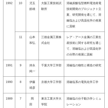
1992
10
児玉
大阪工業技術試
溶融炭酸塩型燃料電池発電
皓雄
験所
技術開発のプロジェクト立
案、研究開発を通じて、溶
融塩および高温化学の発展
に貢献
11
山本
三徳金属工業株
レア・アース金属の工業生
和弘
式会社
産技術に関する研究を通じ
て、溶融塩および高温化学
の分野の発展に貢献
1991
9
持永
千葉大学工学部
溶融塩の物性と構造の研究
純一
1990
8
伊藤
京都大学工学部
溶融塩系の電気化学工学
靖彦
1989
7
岡
東京工業大学大
溶融塩の分子動力学シミュ
田
学院
レーション