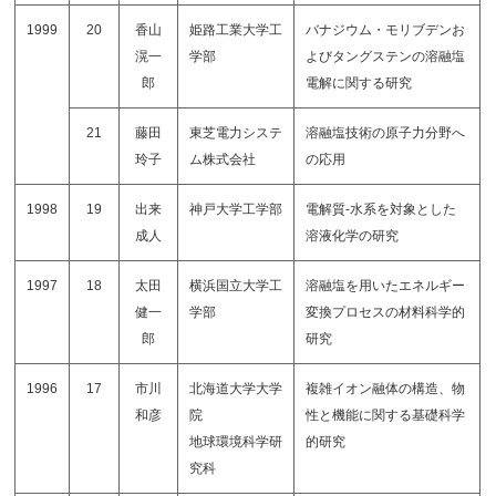
1999
20
香山
姫路工業大学工
バナジウム・モリブデンお
滉一
学部
よびタングステンの溶融塩
郎
電解に関する研究
21
藤田
東芝電力システ
溶融塩技術の原子力分野へ
玲子
ム株式会社
の応用
1998
19
出来
神戸大学工学部
電解質-水系を対象とした
成人
溶液化学の研究
1997
18
太田
横浜国立大学工
溶融塩を用いたエネルギー
健一
学部
変換プロセスの材料科学的
郎
研究
1996
17
市川
北海道大学大学
複雑イオン融体の構造、物
和彦
院
性と機能に関する基礎科学
地球環境科学研
的研究
究科