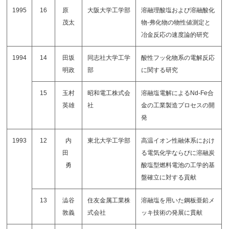
1995
16
原
大阪大学工学部
溶融理酸塩および溶融酸化
茂太
物-弗化物の物性値測定と
冶金反応の速度論的研究
1994
14
田坂
同志社大学工学
酸性フッ化物系の電解反応
明政
部
に関する研究
15
玉村
昭和電工株式会
溶融塩電解によるNd-Fe合
英雄
社
金の工業製造プロセスの開
発
1993
12
内
東北大学工学部
高温イオン性融体系におけ
田
る電気化学ならびに溶融炭
勇
酸塩型燃料電池の工学的基
盤確立に対する貢献
13
澁谷
住友金属工業株
溶融塩を用いた鋼板亜鉛メ
敦義
式会社
ッキ技術の発展に貫献