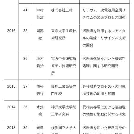
41
中村
株式会社三徳
リチウム一次電池用金属リ
英次
チウムの製造プロセス開発
2016
38
岡部
東京大学生産技
溶融塩を利用するレアメタ
徹
術研究所
ルの製錬・リサイクル技術
の開発
39
坂村
電力中央研究所
溶融塩化物を用いた核燃料
義治
原子力技術研究
処理に関する研究開発
所
2015
37
兼松
鈴鹿工業高等専
各種材料プロセスへの溶融
秀行
門学校
塩技術の応用と展開
2014
36
水畑
神戸大学大学院
異相共存場における溶融塩
穣
工学研究科
の物性と挙動に関する研究
2013
35
光島
横浜国立大学大
溶融塩を用いた燃料電池の