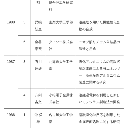
勲
総合理工学研究
科
1988
5
児嶋
山梨大学工学部
溶融塩を用いた機能性化合
弘直
物の合成
6
金谷
ダイソー株式会
ニオプ酸リチウム単結晶の
泰宏
社
製造と用途
1987
3
石川
北海道大学工学
塩化アルミニウムの高温溶
達雄
部
融塩電解による省エネルギ
ー・高生産性アルミニウム
製造に関する研究
4
八剣
小松電子金属株
溶融温電解を利用した新し
吉文
式会社
いモノシラン製造法の開発
1986
1
沖 猛
名古屋大学工学
溶融塩化学反応を利用した
雄
部
金属表面処理に関する研究