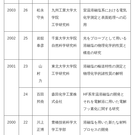
2003
26
松永
九州工業大学大
室温溶融塩系における電気
守央
学院
化学測定と表面処理への応
工学研究科
用
2002
25
岩舘
千葉大学大学院
光をプローブとして用いる
泰彦
自然科学研究科
溶融塩の物理化学的性質と
構造の研究
2001
23
山
東北大学大学院
溶融塩の輸送特性の測定と
村
工学研究科
物理化学的諸性質の解明
力
24
百田
森田化学工業株
HF系常温溶融塩の開発と
邦堯
式会社
それを電解浴に用いた電解
フッ素化に関する研究
2000
22
川上
豊橋技術科学大
溶融塩を用いた新たな材料
正博
学工学部
プロセスの開発