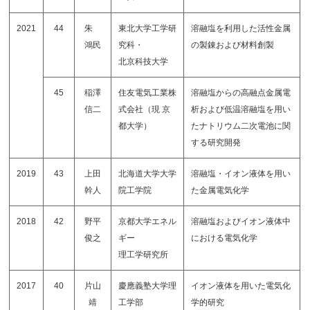
2021
44
朱
東北大学工学研
溶融塩を利用した活性金属
鴻民
究科・
の製錬および材料創製
北京科技大学
45
稲澤
住友電気工業株
溶融塩からの高融点金属電
信二
式会社（現 京
析および低温溶融塩を用い
都大学）
たナトリウム二次電池に関
する研究開発
2019
43
上田
北海道大学大学
溶融塩・イオン液体を用い
幹人
院工学院
た金属電気化学
2018
42
野平
京都大学エネル
溶融塩およびイオン液体中
俊之
ギー
における電気化学
理工学研究所
2017
40
片山
慶應義塾大学理
イオン液体を用いた電気化
靖
工学部
学的研究