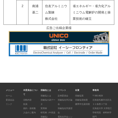
2
南浦
住友アルミニウ
省エネルギー・省力化アル
基二
ム製錬
ミニウム電解炉の開発と操
株式会社
業技術の確立
広告ご出稿企業様
メニュー
本委員会につい
溶融塩とは
イベント
各賞
事務局
て
ホーム
溶融塩とは
定例委員会
溶融塩賞
〒060-8628
委員会誌
活動内容
溶融塩の諸デー
溶融塩化学討論
溶融塩奨励賞
北海道札幌市北区北
リンク
役員
タ
会
優秀学生講演賞
３２条西３丁目
規約・規程集
実用例
溶融塩化学講習
北海道大学 大学院工
入会のご案内
研究例（中高温
会
学研究院 材料科学
溶融塩）
電気化学会シン
部門