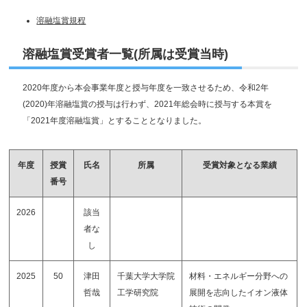
溶融塩賞規程
溶融塩賞受賞者一覧(所属は受賞当時)
2020年度から本会事業年度と授与年度を一致させるため、令和2年
(2020)年溶融塩賞の授与は行わず、2021年総会時に授与する本賞を
「2021年度溶融塩賞」とすることとなりました。
年度
授賞
氏名
所属
受賞対象となる業績
番号
2026
該当
者な
し
2025
50
津田
千葉大学大学院
材料・エネルギー分野への
哲哉
工学研究院
展開を志向したイオン液体