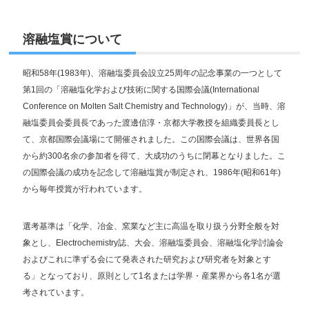
リンク
溶融塩賞について
昭和58年(1983年)、溶融塩委員会設立25周年の記念事業の一つとして
第1回の「溶融塩化学および技術に関する国際会議(International
Conference on Molten Salt Chemistry and Technology)」が、当時、溶
融塩委員会委員長であった渡邊信淳・京都大学教授を組織委員長とし
て、京都国際会議場にて開催されました。この国際会議は、世界各国
から約300名余の参加者を得て、大成功のうちに閉幕となりました。こ
の国際会議の成功を記念して溶融塩賞が制定され、1986年(昭和61年)
から毎年授賞が行われています。
選考基準は「化学、冶金、窯業など主に高温を取り扱う分野全般を対
象とし、Electrochemistry誌、大会、溶融塩委員会、溶融塩化学討論会
およびこれに準ずる会にて発表された研究および研究者を対象とす
る」となっており、原則として1名または学界・産業界から各1名が選
考されています。