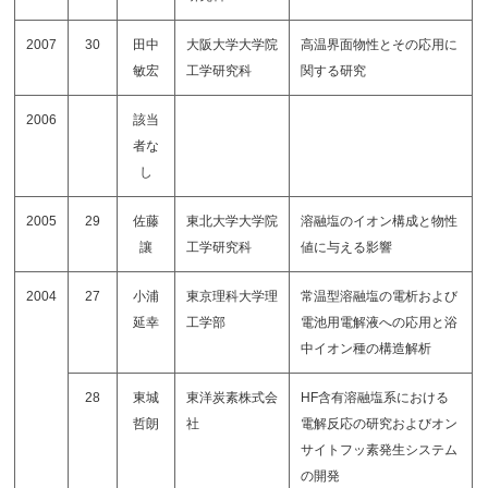
2007
30
田中
大阪大学大学院
高温界面物性とその応用に
敏宏
工学研究科
関する研究
2006
該当
者な
し
2005
29
佐藤
東北大学大学院
溶融塩のイオン構成と物性
讓
工学研究科
値に与える影響
2004
27
小浦
東京理科大学理
常温型溶融塩の電析および
延幸
工学部
電池用電解液への応用と浴
中イオン種の構造解析
28
東城
東洋炭素株式会
HF含有溶融塩系における
哲朗
社
電解反応の研究およびオン
サイトフッ素発生システム
の開発